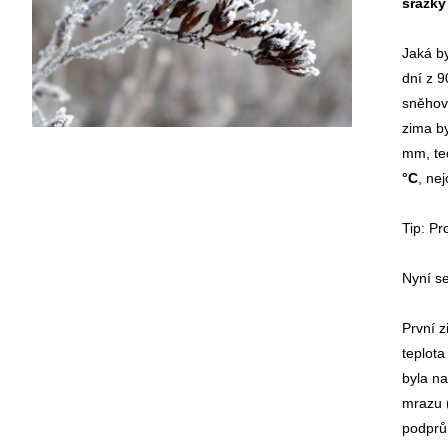
srážky
Jaká b
dní z 9
sněhové
zima by
mm, te
°C
, ne
Tip: Pr
Nyní se
První 
teplota
byla n
mrazu (
podprů