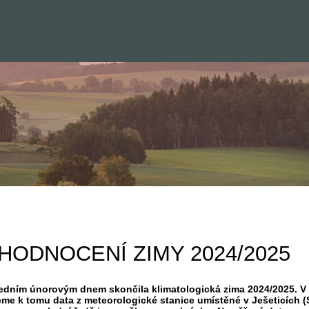
HODNOCENÍ ZIMY 2024/2025
edním únorovým dnem skončila klimatologická zima 2024/2025. V 
eme k tomu data z meteorologické stanice umístěné v Ješeticích (