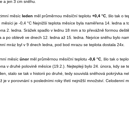
ce a jen 3 cm sněhu.
zimní měsíc
leden
měl průměrnou měsíční teplotu
+0,4 °C
, šlo tak o 
 měsíci je -0,4 °C Nejnižší teplota měsíce byla naměřena 14. ledna a t
na 2. ledna. Srážek spadlo v lednu 18 mm a to převážně formou deště.
a a po oblevě ve dnech 12. ledna až 15. ledna. Nejvíce sněhu bylo na
ní mráz byl v 9 dnech ledna, pod bod mrazu se teplota dostala 24x.
zimní měsíc
únor
měl průměrnou měsíční teplotu
-0,6 °C
, šlo tak o tep
a v druhé polovině měsíce (19.2.). Nejtepleji bylo 24. února, kdy se 
en, stalo se tak v historii po druhé, tedy souvislá sněhová pokrývka 
 je v porovnání s posledními roky třetí nejnižší množství. Celodenní 