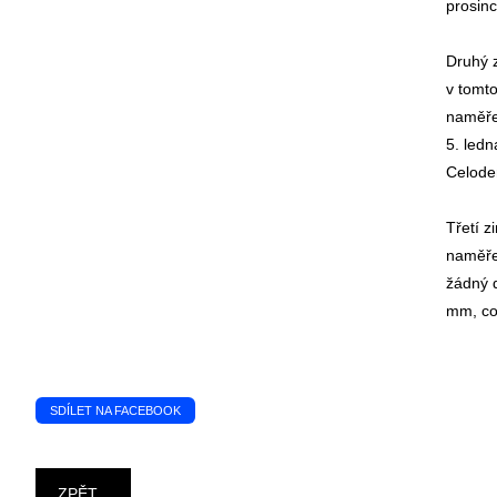
prosin
Druhý 
v tomto
naměře
5. ledn
Celoden
Třetí 
naměřen
žádný d
mm, což
SDÍLET NA FACEBOOK
ZPĚT...