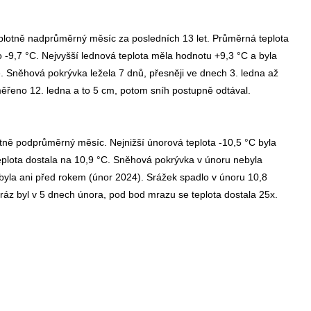
teplotně nadprůměrný měsíc za posledních 13 let. Průměrná teplota
o -9,7 °C. Nejvyšší lednová teplota měla hodnotu +9,3 °C a byla
 Sněhová pokrývka ležela 7 dnů, přesněji ve dnech 3. ledna až
měřeno 12. ledna a to 5 cm, potom sníh postupně odtával.
lotně podprůměrný měsíc. Nejnižší únorová teplota -10,5 °C byla
teplota dostala na 10,9 °C. Sněhová pokrývka v únoru nebyla
nebyla ani před rokem (únor 2024). Srážek spadlo v únoru 10,8
mráz byl v 5 dnech února, pod bod mrazu se teplota dostala 25x.