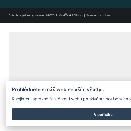
Všechna práva vyhrazena ©2023 PočasíČeskáSibiř.cz |
Nastavení cookies
Prohlédněte si náš web se vším všudy...
K zajištění správné funkčnosti webu používáme soubory coo
V pořádku