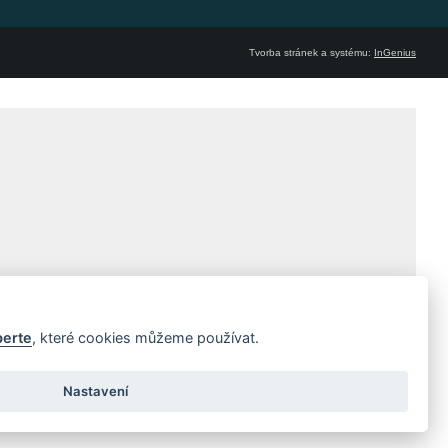
Tvorba stránek a systému:
InGenius
berte
, které cookies můžeme používat.
Nastavení