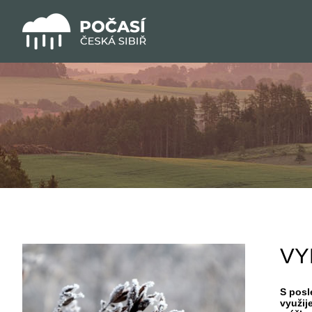
VY
S posl
využij