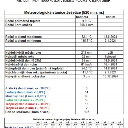
kliknutím
TADY
nebo kdykoliv napište POČASÍ ČESKÁ SIBIŘ.