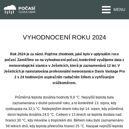
MENU
VYHODNOCENÍ ROKU 2024
Rok 2024 je za námi. Pojďme zhodnotit, jaké bylo v uplynulém roce
počasí. Zaměříme se na vyhodnocení počasí, konkrétně využijeme data z
meteorologické stanice v Ješeticích, která je zaznamenává 12 let. V
Ješeticích je nainstalována profesionální meteostanice Davis Vantage Pro
2 s 24 hodinovým aspiračním radiačním štítem a vyhřívaným
srážkoměrem.
Průměrná teplota dosáhla hodnoty 9,9 °C. Nejvyšší teplota byla
zaznamenána v druhé polovině roku, a to konkrétně 13. srpna, kdy
vystoupala na 32,1 °C. Nejteplejším dnem roku byl 14. srpen, kdy průměrná
denní teplota dosáhla 24,5 °C. Celkem v 13 dnech se teplota dostala nad
hranici 30 °C, kdy mluvíme o tropickém dni. Během roku bylo zaznamenáno
56 letních dnů, kdy teplota překročila hranici 25 °C. Naopak nejnižší teplota