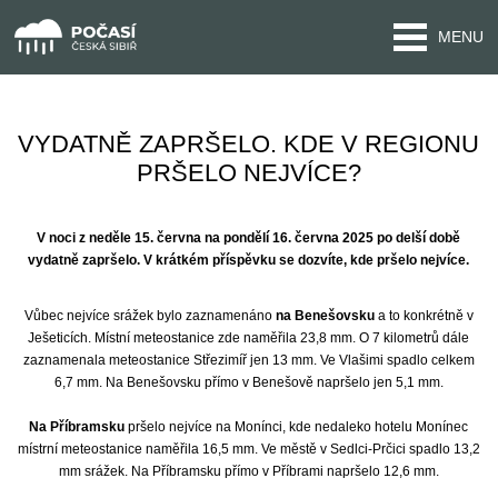
MENU
VYDATNĚ ZAPRŠELO. KDE V REGIONU
PRŠELO NEJVÍCE?
V noci z neděle 15. června na pondělí 16. června 2025 po delší době
vydatně zapršelo. V krátkém příspěvku se dozvíte, kde pršelo nejvíce.
Vůbec nejvíce srážek bylo zaznamenáno
na Benešovsku
a to konkrétně v
Ješeticích. Místní meteostanice zde naměřila 23,8 mm. O 7 kilometrů dále
zaznamenala meteostanice Střezimíř jen 13 mm. Ve Vlašimi spadlo celkem
6,7 mm. Na Benešovsku přímo v Benešově napršelo jen 5,1 mm.
Na Příbramsku
pršelo nejvíce na Monínci, kde nedaleko hotelu Monínec
místrní meteostanice naměřila 16,5 mm. Ve městě v Sedlci-Prčici spadlo 13,2
mm srážek. Na Příbramsku přímo v Příbrami napršelo 12,6 mm.