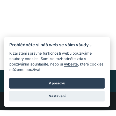
Prohlédněte si náš web se vším všudy...
K zajištění správné funkčnosti webu používáme
soubory cookies. Sami se rozhodněte zda s
používáním souhlasíte, nebo si
vyberte
, které cookies
můžeme používat.
V pořádku
Nastavení
Všechna práva vyhrazena ©2023 PočasíČeskáSibiř.cz |
Nastavení cookies
Tvorba stránek a systému:
InGenius