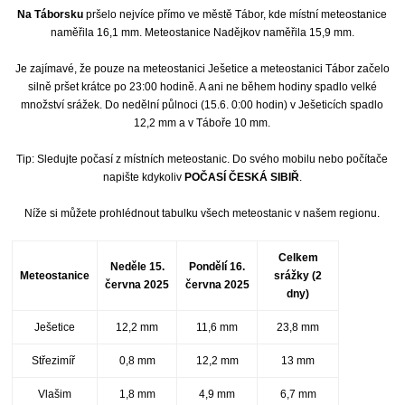
Na Táborsku
pršelo nejvíce přímo ve městě Tábor, kde místní meteostanice
naměřila 16,1 mm. Meteostanice Nadějkov naměřila 15,9 mm.
Je zajímavé, že pouze na meteostanici Ješetice a meteostanici Tábor začelo
silně pršet krátce po 23:00 hodině. A ani ne během hodiny spadlo velké
množství srážek. Do nedělní půlnoci (15.6. 0:00 hodin) v Ješeticích spadlo
12,2 mm a v Táboře 10 mm.
Tip: Sledujte počasí z místních meteostanic. Do svého mobilu nebo počítače
napište kdykoliv
POČASÍ ČESKÁ SIBIŘ
.
Níže si můžete prohlédnout tabulku všech meteostanic v našem regionu.
Celkem
Neděle 15.
Pondělí 16.
Meteostanice
srážky (2
června 2025
června 2025
dny)
Ješetice
12,2 mm
11,6 mm
23,8 mm
Střezimíř
0,8 mm
12,2 mm
13 mm
Vlašim
1,8 mm
4,9 mm
6,7 mm