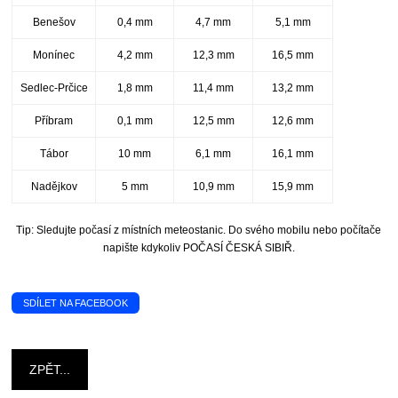
Benešov
0,4 mm
4,7 mm
5,1 mm
Monínec
4,2 mm
12,3 mm
16,5 mm
Sedlec-Prčice
1,8 mm
11,4 mm
13,2 mm
Příbram
0,1 mm
12,5 mm
12,6 mm
Tábor
10 mm
6,1 mm
16,1 mm
Nadějkov
5 mm
10,9 mm
15,9 mm
Tip: Sledujte počasí z místních meteostanic. Do svého mobilu nebo počítače
napište kdykoliv POČASÍ ČESKÁ SIBIŘ.
SDÍLET NA FACEBOOK
ZPĚT...