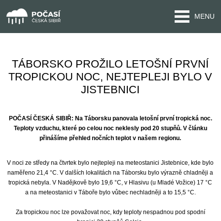
MENU
TÁBORSKO PROŽILO LETOŠNÍ PRVNÍ
TROPICKOU NOC, NEJTEPLEJI BYLO V
JISTEBNICI
POČASÍ ČESKÁ SIBIŘ: Na Táborsku panovala letošní první tropická noc.
Teploty vzduchu, které po celou noc neklesly pod 20 stupňů. V článku
přinášíme přehled nočních teplot v našem regionu.
V noci ze středy na čtvrtek bylo nejtepleji na meteostanici Jistebnice, kde bylo
naměřeno 21,4 °C. V dalších lokalitách na Táborsku bylo výrazně chladněji a
tropická nebyla. V Nadějkově bylo 19,6 °C, v Hlasivu (u Mladé Vožice) 17 °C
a na meteostanici v Táboře bylo vůbec nechladněji a to 15,5 °C.
Za tropickou noc lze považovat noc, kdy teploty nespadnou pod spodní