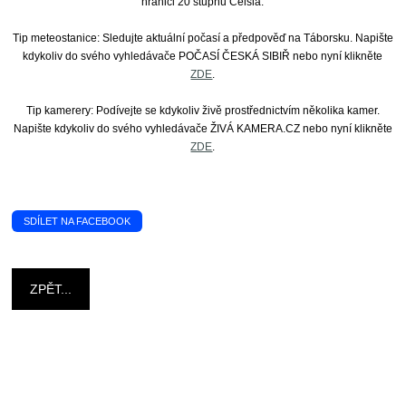
hranici 20 stupňů Celsia.
Tip meteostanice: Sledujte aktuální počasí a předpověď na Táborsku. Napište
kdykoliv do svého vyhledávače POČASÍ ČESKÁ SIBIŘ nebo nyní klikněte
ZDE
.
Tip kamerery: Podívejte se kdykoliv živě prostřednictvím několika kamer.
Napište kdykoliv do svého vyhledávače ŽIVÁ KAMERA.CZ nebo nyní klikněte
ZDE
.
SDÍLET NA FACEBOOK
ZPĚT...