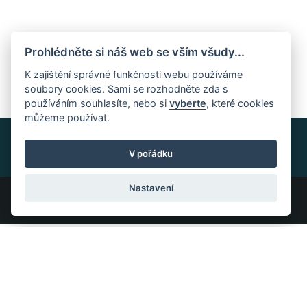
Prohlédněte si náš web se vším všudy...
K zajištění správné funkčnosti webu používáme
soubory cookies. Sami se rozhodněte zda s
používáním souhlasíte, nebo si
vyberte
, které cookies
můžeme používat.
V pořádku
Nastavení
Všechna práva vyhrazena ©2023 PočasíČeskáSibiř.cz |
Nastavení cookies
Tvorba stránek a systému:
InGenius