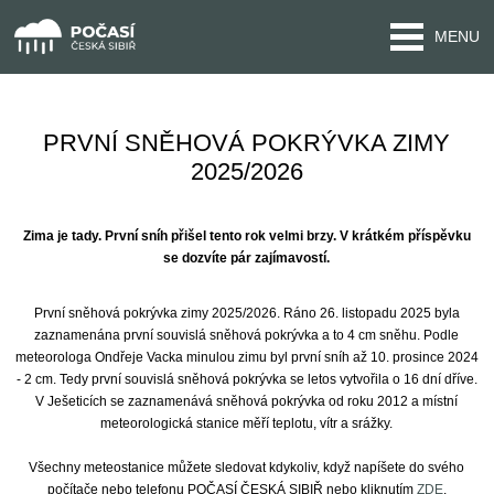
MENU
PRVNÍ SNĚHOVÁ POKRÝVKA ZIMY
2025/2026
Zima je tady. První sníh přišel tento rok velmi brzy. V krátkém příspěvku
se dozvíte pár zajímavostí.
První sněhová pokrývka zimy 2025/2026. Ráno 26. listopadu 2025 byla
zaznamenána první souvislá sněhová pokrývka a to 4 cm sněhu. Podle
meteorologa Ondřeje Vacka minulou zimu byl první sníh až 10. prosince 2024
- 2 cm. Tedy první souvislá sněhová pokrývka se letos vytvořila o 16 dní dříve.
V Ješeticích se zaznamenává sněhová pokrývka od roku 2012 a místní
meteorologická stanice měří teplotu, vítr a srážky.
Všechny meteostanice můžete sledovat kdykoliv, když napíšete do svého
počítače nebo telefonu POČASÍ ČESKÁ SIBIŘ nebo kliknutím
ZDE
.