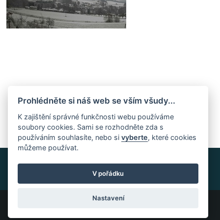
Ješetice dne 26. listopadu 2025
Prohlédněte si náš web se vším všudy...
K zajištění správné funkčnosti webu používáme
soubory cookies. Sami se rozhodněte zda s
používáním souhlasíte, nebo si
vyberte
, které cookies
můžeme používat.
V pořádku
Nastavení
Všechna práva vyhrazena ©2023 PočasíČeskáSibiř.cz |
Nastavení cookies
Tvorba stránek a systému:
InGenius