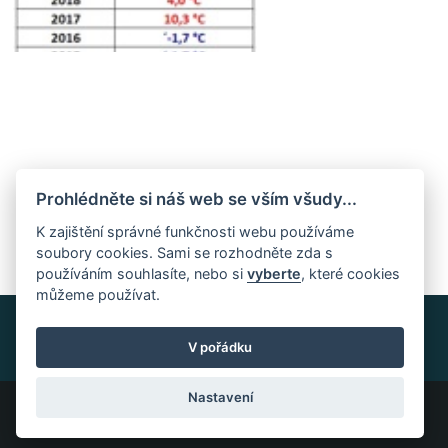
Prohlédněte si náš web se vším všudy...
K zajištění správné funkčnosti webu používáme
Teplota o Silvestru
soubory cookies. Sami se rozhodněte zda s
používáním souhlasíte, nebo si
vyberte
, které cookies
můžeme používat.
V pořádku
Nastavení
Všechna práva vyhrazena ©2023 PočasíČeskáSibiř.cz |
Nastavení cookies
Tvorba stránek a systému:
InGenius