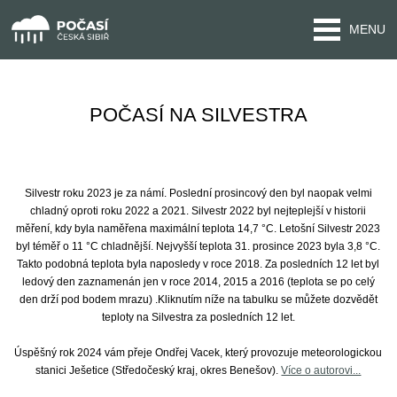
MENU
POČASÍ NA SILVESTRA
Silvestr roku 2023 je za námí. Poslední prosincový den byl naopak velmi
chladný oproti roku 2022 a 2021. Silvestr 2022 byl nejteplejší v historii
měření, kdy byla naměřena maximální teplota 14,7 °C. Letošní Silvestr 2023
byl téměř o 11 °C chladnější. Nejvyšší teplota 31. prosince 2023 byla 3,8 °C.
Takto podobná teplota byla naposledy v roce 2018. Za posledních 12 let byl
ledový den zaznamenán jen v roce 2014, 2015 a 2016 (teplota se po celý
den drží pod bodem mrazu) .Kliknutím níže na tabulku se můžete dozvědět
teploty na Silvestra za posledních 12 let.
Úspěšný rok 2024 vám přeje Ondřej Vacek, který provozuje meteorologickou
stanici Ješetice (Středočeský kraj, okres Benešov).
Více o autorovi...