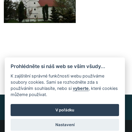
Hlasivo kostel (foto: Jitka Erbenová)
Prohlédněte si náš web se vším všudy...
K zajištění správné funkčnosti webu používáme
soubory cookies. Sami se rozhodněte zda s
používáním souhlasíte, nebo si
vyberte
, které cookies
můžeme používat.
V pořádku
Nastavení
Všechna práva vyhrazena ©2023 PočasíČeskáSibiř.cz |
Nastavení cookies