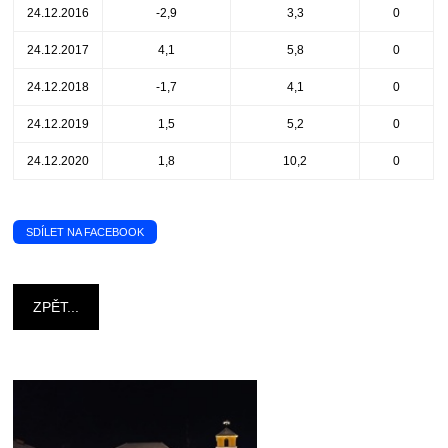
24.12.2016
-2,9
3,3
0
24.12.2017
4,1
5,8
0
24.12.2018
-1,7
4,1
0
24.12.2019
1,5
5,2
0
24.12.2020
1,8
10,2
0
SDÍLET NA FACEBOOK
ZPĚT...