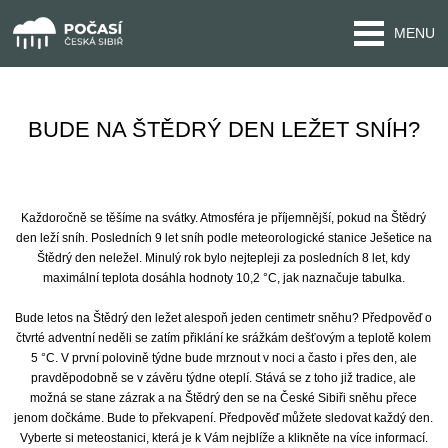
MENU
BUDE NA ŠTĚDRÝ DEN LEŽET SNÍH?
Každoročně se těšíme na svátky. Atmosféra je příjemnější, pokud na Štědrý
den leží sníh. Posledních 9 let sníh podle meteorologické stanice Ješetice na
Štědrý den neležel. Minulý rok bylo nejtepleji za posledních 8 let, kdy
maximální teplota dosáhla hodnoty 10,2 °C, jak naznačuje tabulka.
Bude letos na Štědrý den ležet alespoň jeden centimetr sněhu? Předpověď o
čtvrté adventní neděli se zatím přiklání ke srážkám dešťovým a teplotě kolem
5 °C. V první polovině týdne bude mrznout v noci a často i přes den, ale
pravděpodobně se v závěru týdne oteplí. Stává se z toho již tradice, ale
možná se stane zázrak a na Štědrý den se na České Sibiři sněhu přece
jenom dočkáme. Bude to překvapení. Předpověď můžete sledovat každý den.
Vyberte si meteostanici, která je k Vám nejblíže a klikněte na více informací.