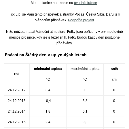
Meteostanice naleznete na
úvodní stránce
.
Tip: Líbí se Vám tento příspěvek a stránky Počasí Česká Sibiř. Darujte k
Vánocům příspěvek.
Podpořte projekt
Níže můžete nasát Vánoční atmosféru. Fotky jsou pořízeny v první polovině
měsíce prosince, kdy ještě ležel sníh. Fotky budou každý den postupně
přidávány.
Počasí na Štědrý den v uplynulých letech
minimální teplota
maximální teplota
sníh
rok
°C
°C
cm
24.12.2012
3,4
11
0
24.12.2013
-0,4
3,8
0
24.12.2014
1,8
6,1
0
24.12.2015
2,4
9,3
0